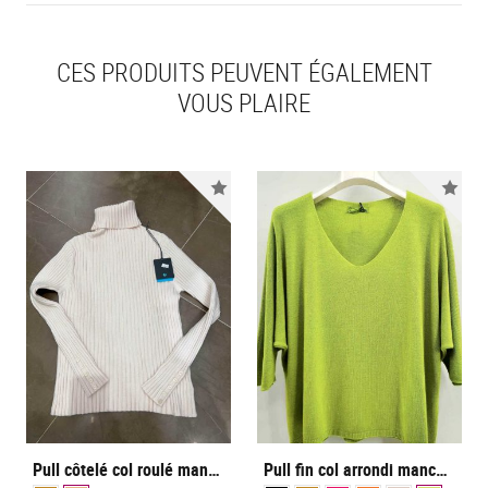
CES PRODUITS PEUVENT ÉGALEMENT
VOUS PLAIRE
Nouveauté
Nou
Pull côtelé col roulé manches longues avec petits boutons
Pull fin col arrondi manches chauve-souris trois-quart