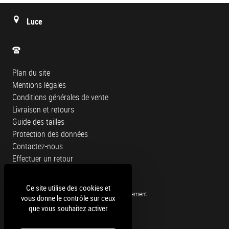
Luce
Plan du site
Mentions légales
Conditions générales de vente
Livraison et retours
Guide des tailles
Protection des données
Contactez-nous
Effectuer un retour
Livraison gratuite en magasin
Ce site utilise des cookies et
Livraison en France métropolitaine uniquement
vous donne le contrôle sur ceux
Retour et échange gratuit
que vous souhaitez activer
en magasin sous 30 jours