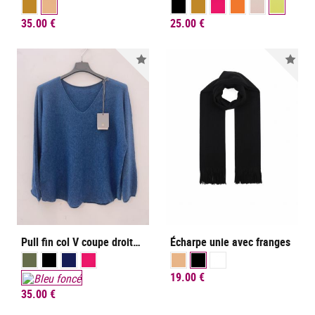
35.00 €
25.00 €
Nouveauté
Nou
Pull fin col V coupe droite sans laine.
Écharpe unie avec franges
19.00 €
35.00 €