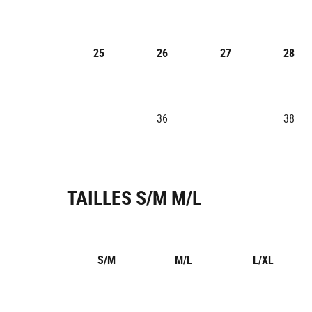
25
26
27
28
36
38
TAILLES S/M M/L
S/M
M/L
L/XL