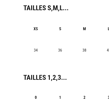
TAILLES S,M,L...
XS
S
M
34
36
38
4
TAILLES 1,2,3...
0
1
2