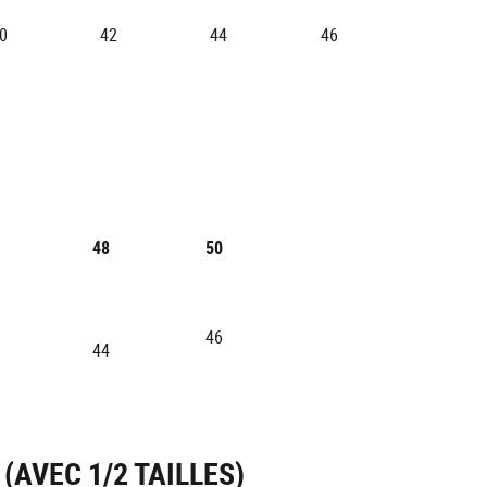
0
42
44
46
48
50
46
44
(AVEC 1/2 TAILLES)