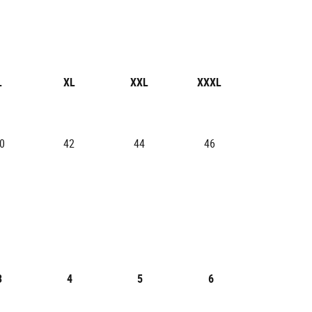
L
XL
XXL
XXXL
0
42
44
46
3
4
5
6