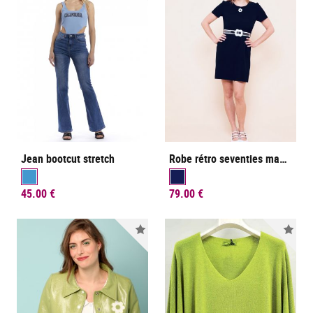
Jean bootcut stretch
Robe rétro seventies manches courtes
45.00 €
79.00 €
Nouveauté
Nou