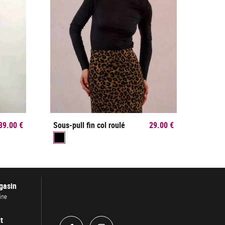
39.00 €
Sous-pull fin col roulé
29.00 €
gasin
ine
t