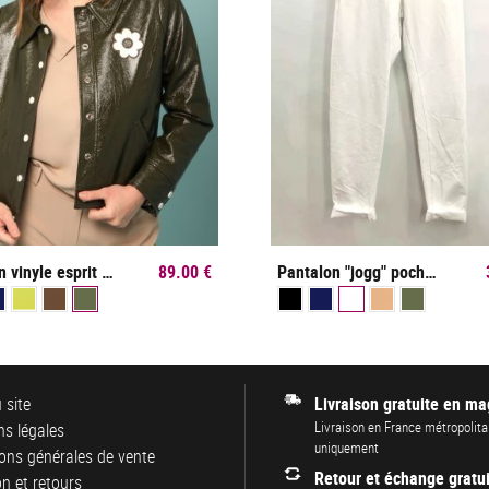
Blouson vinyle esprit seventies
89.00 €
Pantalon "jogg" poches zippées
 site
Livraison gratuite en ma
Livraison en France métropolita
s légales
uniquement
ons générales de vente
Retour et échange gratui
on et retours