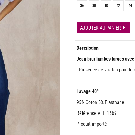
36
38
40
42
44
AJOUTER AU PANIER
Description
Jean brut jambes larges avec
- Présence de stretch pour le 
Lavage 4
0°
95% Coton 5% Elasthane
Référence ALH 1669
Produit importé