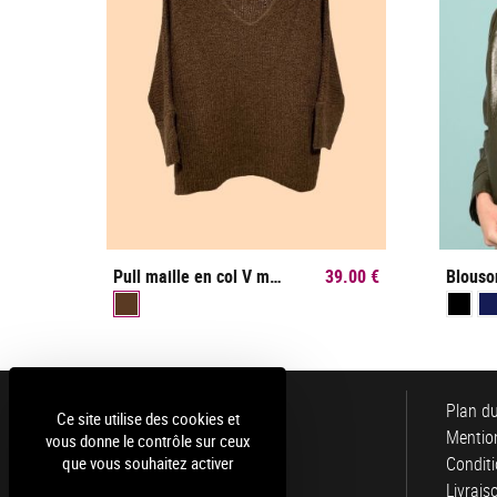
Pull maille en col V manches longues
39.00 €
Luce
Plan du
Ce site utilise des cookies et
Mention
vous donne le contrôle sur ceux
que vous souhaitez activer
Conditi
Livrais