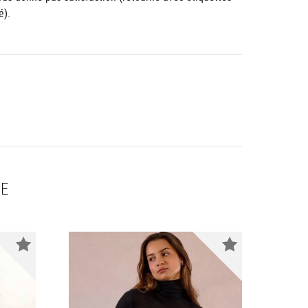
é).
RE
Nouveauté
Nouveauté