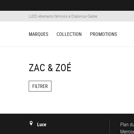
Panneau de gestion des cookies
LUCE vêtements féminins à Chalon-sur-Saône
MARQUES
COLLECTION
PROMOTIONS
ZAC & ZOÉ
FILTRER
Luce
Plan du
Mention