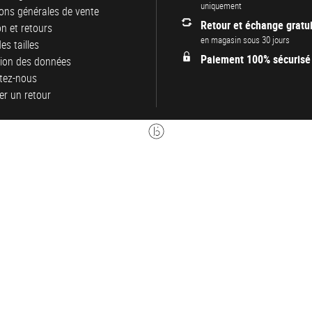
uniquement
ons générales de vente
Retour et échange gratui
on et retours
en magasin sous 30 jours
es tailles
Paiement 100% sécurisé
tion des données
tez-nous
er un retour
Réalisation twee b : a