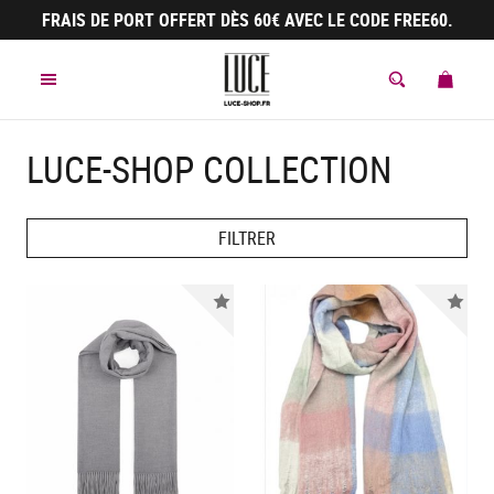
Panneau de gestion des cookies
FRAIS DE PORT OFFERT DÈS 60€ AVEC LE CODE FREE60.
MENU
MON 
ACCÈS À LA 
LUCE-SHOP COLLECTION
FILTRER
Nouveauté
Nou