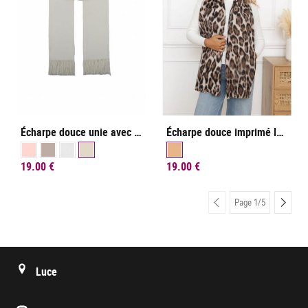
Écharpe douce unie avec franges
Écharpe douce imprimé léopard
19.00 €
19.00 €
PRÉCÉDENT
PRÉC
Page 1/5
Luce