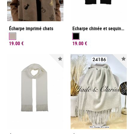
Écharpe imprimé chats
Echarpe chinée et sequins dorés
19.00 €
19.00 €
Nouveauté
Nou