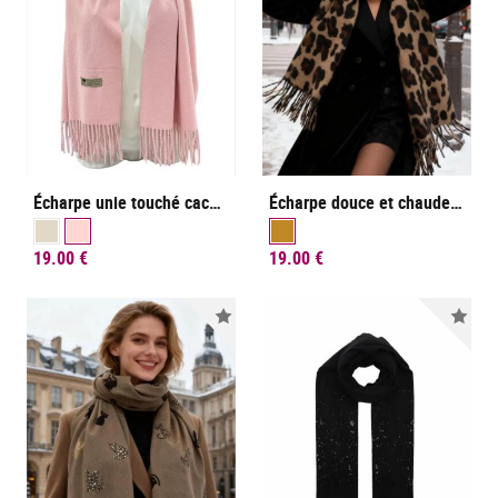
Écharpe unie touché cachemire frangée
Écharpe douce et chaude imprimé léopard
19.00 €
19.00 €
Nouveauté
Nou