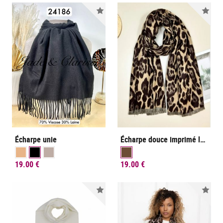
Nouveauté
Nou
Écharpe unie
Écharpe douce imprimé léopard
19.00 €
19.00 €
Nouveauté
Nou