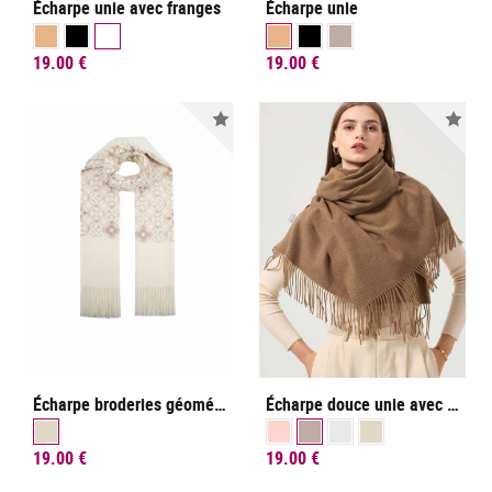
Écharpe unie avec franges
Écharpe unie
19.00 €
19.00 €
Nouveauté
Nou
Écharpe broderies géométriques
Écharpe douce unie avec franges
19.00 €
19.00 €