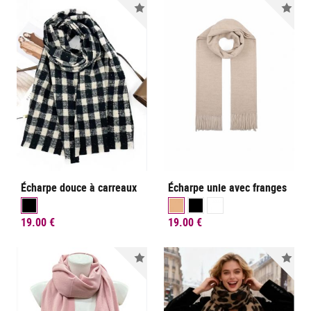
Nouveauté
Nou
Écharpe douce à carreaux
Écharpe unie avec franges
19.00 €
19.00 €
Nouveauté
Nou