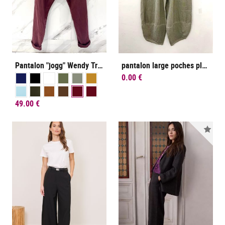
Pantalon "jogg" Wendy Trendy
pantalon large poches plaquées
0.00 €
49.00 €
Nou