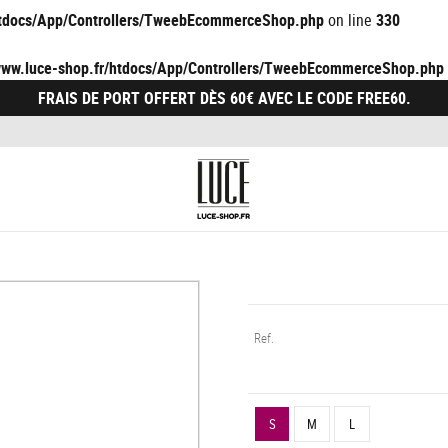
/htdocs/App/Controllers/TweebEcommerceShop.php
on line
330
/www.luce-shop.fr/htdocs/App/Controllers/TweebEcommerceShop.php
FRAIS DE PORT OFFERT DÈS 60€ AVEC LE CODE FREE60.
Ref.
S
M
L