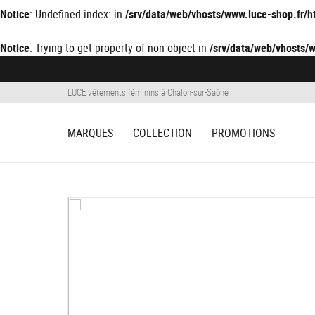
Notice
: Undefined index: in
/srv/data/web/vhosts/www.luce-shop.fr
Notice
: Trying to get property of non-object in
/srv/data/web/vhosts
LUCE vêtements féminins à Chalon-sur-Saône
MARQUES
COLLECTION
PROMOTIONS